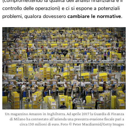
(compromettendo la qualità dell’analisi finanziaria e il
controllo delle operazioni) e ci si espone a potenziali
problemi, qualora dovessero
cambiare le normative
.
Un magazzino Amazon in Inghilterra. Ad aprile 2017 la Guardia di Finanza
di Milano ha contestato all’azienda una presunta evasione fiscale pari a
circa 130 milioni di euro. Foto © Peter Macdiarmid/Getty Images