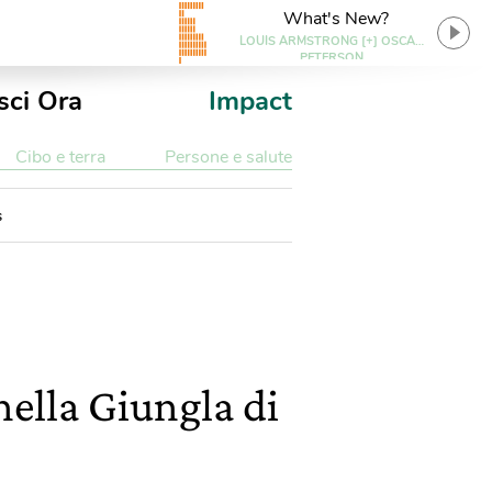
What's New?
LOUIS ARMSTRONG [+] OSCAR
PETERSON
sci Ora
Impact
Cibo e terra
Persone e salute
s
 nella Giungla di