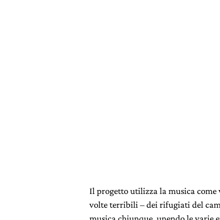
Il progetto utilizza la musica come v
volte terribili – dei rifugiati del c
musica chiunque, unendo le varie et