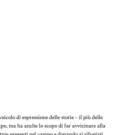
eicolo di espressione delle storie – il più delle
ampo, ma ha anche lo scopo di far avvicinare alla
nie presenti nel campo e donando ai rifugiati