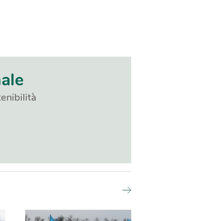
nale
enibilità