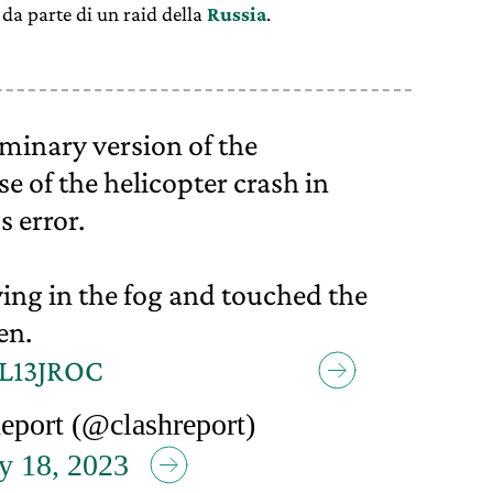
da parte di un raid della
Russia
.
iminary version of the
se of the helicopter crash in
s error.
ying in the fog and touched the
en.
aL13JROC
port (@clashreport)
y 18, 2023