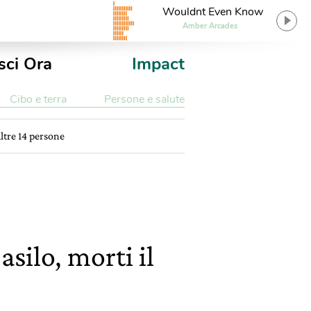
Wouldnt Even Know
Amber Arcades
sci Ora
Impact
Cibo e terra
Persone e salute
altre 14 persone
silo, morti il