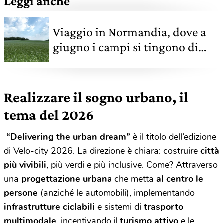
Leggi anche
Viaggio in Normandia, dove a
giugno i campi si tingono di
magnifici fiori blu e indaco
Realizzare il sogno urbano, il
tema del 2026
“Delivering the urban dream”
è il titolo dell’edizione
di Velo-city 2026. La direzione è chiara: costruire
città
più vivibili
, più verdi e più inclusive. Come? Attraverso
una
progettazione urbana
che metta
al centro le
persone
(anziché le automobili), implementando
infrastrutture ciclabili
e sistemi di
trasporto
multimodale
, incentivando il
turismo attivo
e le