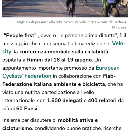
Migliaia di persone alla bike parade di Velo-city a Rimini © Barbara
Mazzina
“People first”
, ovvero “le persone prima di tutto”, è il
Velo-
messaggio che ci consegna l’ultima edizione di
city
, la
conferenza mondiale sulla ciclabilità
ospitata a
Rimini
dal 16 al 19 giugno
. Un
European
appuntamento importante promosso da
Cyclists’ Federation
in collaborazione con
Fiab-
Federazione italiana ambiente e bicicletta
, che ha
visto una nutrita partecipazione a livello
internazionale, con
1.600 delegati
e
400 relatori
da
più di
60 Paesi
.
Insieme per discutere di
mobilità attiva e
cicloturismo
, condividendo buone pratiche, ricerche,