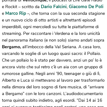
puntata di
Venticinque,
il podcast di Life Gate Radio
Dario Falcini
Giacomo De Poli
e Rockit – scritto da
,
Marco Rip
e
–, che torna con la sua seconda stagione
e un nuovo ciclo di otto artisti e altrettanti episodi
imperdibili, ogni mercoledì su tutte le piattaforme di
streaming. Per raccontare i Verdena e la loro unicità
nel panorama italiano (e non solo) siamo andati sopra
Bergamo,
all’imbocco della Val Seriana. A casa loro,
varcando le soglie di un luogo quasi sacro: il Pollaio.
Che un pollaio lo è stato per davvero, anzi un po’ lo è
ancora visto che sul retro c’è un aia con un gruppo di
rumorose galline. Negli anni ’90, teenager o giù di lì,
Alberto e Luca si mettevano al lavoro per trasformarlo
nella dimora del loro sogno di fare musica, di “arrivare
a Bergamo” con le loro canzoni. L’audiodocumentario
torna quindi subito indietro, agli esordi. “Dai 14 ai 16