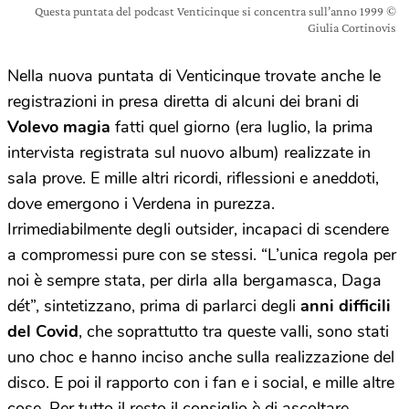
Questa puntata del podcast Venticinque si concentra sull’anno 1999 ©
Giulia Cortinovis
Nella nuova puntata di Venticinque trovate anche le
registrazioni in presa diretta di alcuni dei brani di
Volevo magia
fatti quel giorno (era luglio, la prima
intervista registrata sul nuovo album) realizzate in
sala prove. E mille altri ricordi, riflessioni e aneddoti,
dove emergono i Verdena in purezza.
Irrimediabilmente degli outsider, incapaci di scendere
a compromessi pure con se stessi. “L’unica regola per
noi è sempre stata, per dirla alla bergamasca, Daga
dét”, sintetizzano, prima di parlarci degli
anni difficili
del Covid
, che soprattutto tra queste valli, sono stati
uno choc e hanno inciso anche sulla realizzazione del
disco. E poi il rapporto con i fan e i social, e mille altre
cose. Per tutto il resto il consiglio è di ascoltare