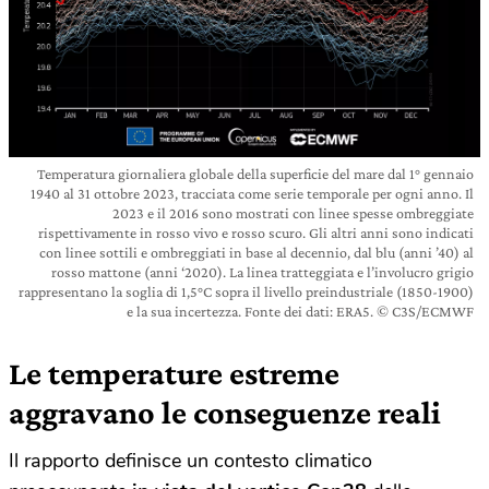
Temperatura giornaliera globale della superficie del mare dal 1° gennaio
1940 al 31 ottobre 2023, tracciata come serie temporale per ogni anno. Il
2023 e il 2016 sono mostrati con linee spesse ombreggiate
rispettivamente in rosso vivo e rosso scuro. Gli altri anni sono indicati
con linee sottili e ombreggiati in base al decennio, dal blu (anni ’40) al
rosso mattone (anni ‘2020). La linea tratteggiata e l’involucro grigio
rappresentano la soglia di 1,5°C sopra il livello preindustriale (1850-1900)
e la sua incertezza. Fonte dei dati: ERA5. © C3S/ECMWF
Le temperature estreme
aggravano le conseguenze reali
Il rapporto definisce un contesto climatico