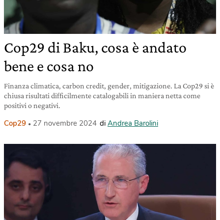
Cop29 di Baku, cosa è andato
bene e cosa no
Finanza climatica, carbon credit, gender, mitigazione. La Cop29 si è
chiusa risultati difficilmente catalogabili in maniera netta come
positivi o negativi.
Cop29
27 novembre 2024
di
Andrea Barolini