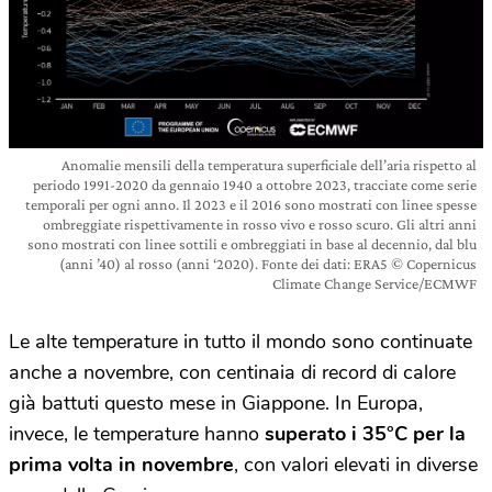
Anomalie mensili della temperatura superficiale dell’aria rispetto al
periodo 1991-2020 da gennaio 1940 a ottobre 2023, tracciate come serie
temporali per ogni anno. Il 2023 e il 2016 sono mostrati con linee spesse
ombreggiate rispettivamente in rosso vivo e rosso scuro. Gli altri anni
sono mostrati con linee sottili e ombreggiati in base al decennio, dal blu
(anni ’40) al rosso (anni ‘2020). Fonte dei dati: ERA5 © Copernicus
Climate Change Service/ECMWF
Le alte temperature in tutto il mondo sono continuate
anche a novembre, con centinaia di record di calore
già battuti questo mese in Giappone. In Europa,
invece, le temperature hanno
superato i 35°C per la
prima volta in novembre
, con valori elevati in diverse