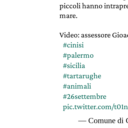
piccoli hanno intrapre
mare.
Video: assessore Gioa
#cinisi
#palermo
#sicilia
#tartarughe
#animali
#26settembre
pic.twitter.com/t0
— Comune di C