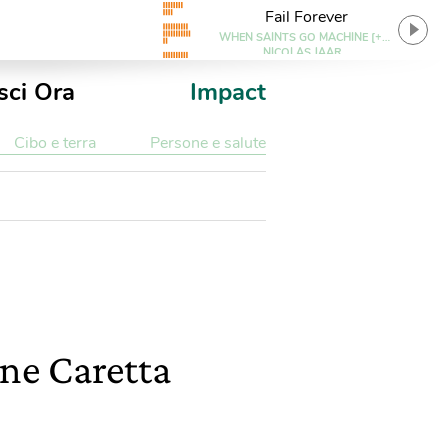
Fail Forever
WHEN SAINTS GO MACHINE [+]
NICOLAS JAAR
sci Ora
Impact
Cibo e terra
Persone e salute
ine Caretta