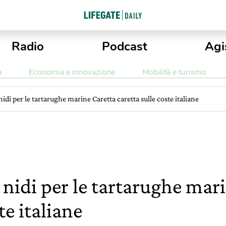
Radio
Podcast
Agi
a
Economia e innovazione
Mobilità e turismo
 nidi per le tartarughe marine Caretta caretta sulle coste italiane
1 nidi per le tartarughe mar
te italiane