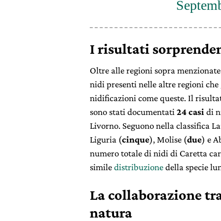
Septemb
I risultati sorprenden
Oltre alle regioni sopra menzionate
nidi presenti nelle altre regioni ch
nidificazioni come queste. Il risult
sono stati documentati
24 casi
di n
Livorno. Seguono nella classifica La
Liguria (
cinque
), Molise (
due
) e A
numero totale di nidi di Caretta care
simile
distribuzione
della specie lun
La collaborazione tra 
natura