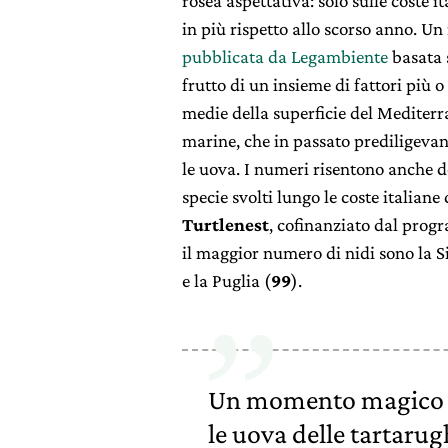
rosea aspettativa: solo sulle coste it
in più rispetto allo scorso anno. Un
pubblicata da Legambiente
basata s
frutto di un insieme di fattori più
medie della superficie del Mediterr
marine, che in passato prediligeva
le uova. I numeri risentono anche d
specie svolti lungo le coste italian
Turtlenest
, cofinanziato dal pro
il maggior numero di nidi sono la Si
e la Puglia (
99
).
Un momento magico a 
le uova delle tartarug