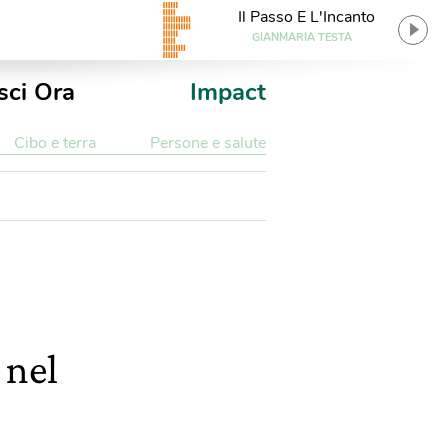
Il Passo E L'Incanto
GIANMARIA TESTA
sci Ora
Impact
Cibo e terra
Persone e salute
 nel