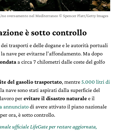
Uno sversamento nel Mediterraneo © Spencer Platt/Getty Images
uazione è sotto controllo
ei trasporti e delle dogane e le autorità portuali
 la nave per evitarne l’affondamento. Ma dopo
ffondata
a circa 7 chilometri dalle coste del golfo
ite del gasolio trasportato
, mentre
5.000 litri di
a nave sono stati aspirati dalla superficie del
 lavoro per
evitare il disastro naturale
e il
a annunciato
di avere attivato il piano nazionale
er ora, è sotto controllo.
canale ufficiale LifeGate per restare aggiornata,