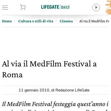
tore
Home
Cultura e stili di vita
Cinema
Al via il MedFilm Fe
Al via il MedFilm Festival a
Roma
11 gennaio 2010
,
di Redazione LifeGate
Il MedFilm Festival festeggia quest’anno i