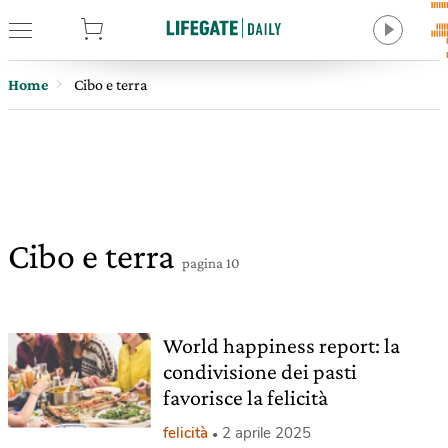
tore
Home
Cibo e terra
Cibo e terra
pagina 10
World happiness report: la
condivisione dei pasti
favorisce la felicità
felicità
2 aprile 2025