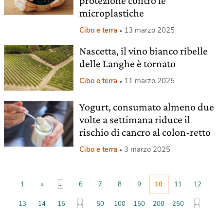
protezione contro le
microplastiche
Cibo e terra
13 marzo 2025
Nascetta, il vino bianco ribelle
delle Langhe è tornato
Cibo e terra
11 marzo 2025
Yogurt, consumato almeno due
volte a settimana riduce il
rischio di cancro al colon-retto
Cibo e terra
3 marzo 2025
...
1
«
6
7
8
9
10
11
12
...
...
13
14
15
50
100
150
200
250