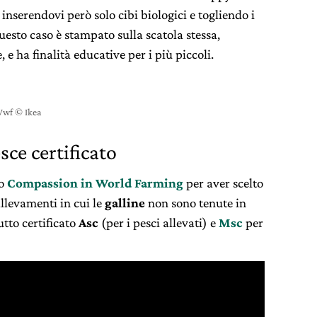
nserendovi però solo cibi biologici e togliendo i
 questo caso è stampato sulla scatola stessa,
, e ha finalità educative per i più piccoli.
 Wwf © Ikea
sce certificato
io
Compassion in World Farming
per aver scelto
allevamenti in cui le
galline
non sono tenute in
tto certificato
Asc
(per i pesci allevati) e
Msc
per