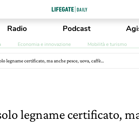
Radio
Podcast
Agi
a
Economia e innovazione
Mobilità e turismo
olo legname certificato, ma anche pesce, uova, caffè…
solo legname certificato, m