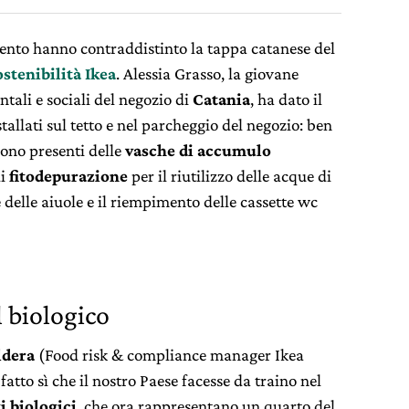
tento hanno contraddistinto la tappa catanese del
ostenibilità Ikea
. Alessia Grasso, la giovane
tali e sociali del negozio di
Catania
, ha dato il
tallati sul tetto e nel parcheggio del negozio: ben
sono presenti delle
vasche di accumulo
di
fitodepurazione
per il riutilizzo delle acque di
e delle aiuole e il riempimento delle cassette wc
l biologico
ldera
(Food risk & compliance manager Ikea
 fatto sì che il nostro Paese facesse da traino nel
i biologici
, che ora rappresentano un quarto del