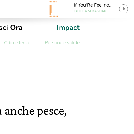
If You'Re Feeling
Sinister
BELLE & SEBASTIAN
sci Ora
Impact
Cibo e terra
Persone e salute
a anche pesce,