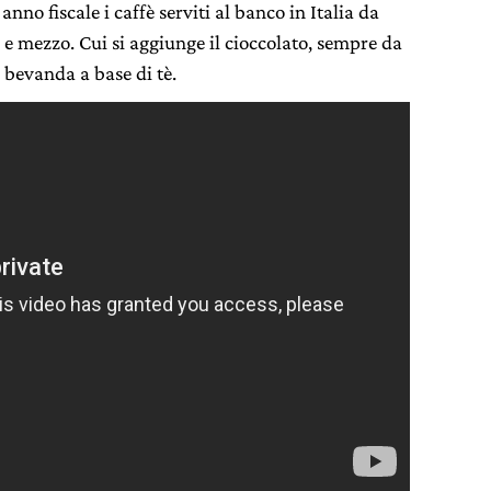
anno fiscale i caffè serviti al banco in Italia da
i e mezzo. Cui si aggiunge il cioccolato, sempre da
 bevanda a base di tè.