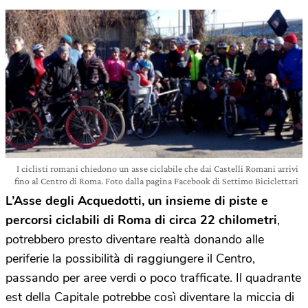
I ciclisti romani chiedono un asse ciclabile che dai Castelli Romani arrivi
fino al Centro di Roma. Foto dalla pagina Facebook di Settimo Biciclettari
L’Asse degli Acquedotti, un insieme di piste e
percorsi ciclabili di Roma di circa 22 chilometri
,
potrebbero presto diventare realtà donando alle
periferie la possibilità di raggiungere il Centro,
passando per aree verdi o poco trafficate. Il quadrante
est della Capitale potrebbe così diventare la miccia di