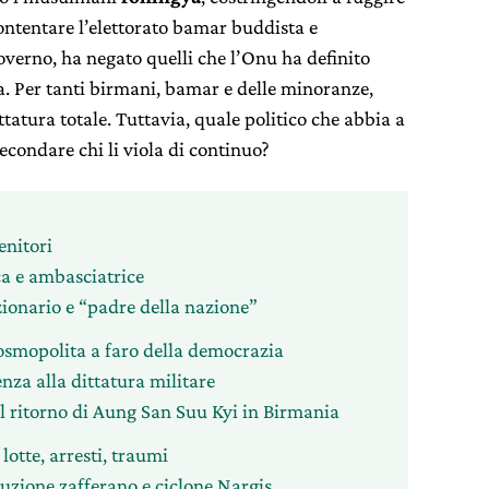
ontentare l’elettorato bamar buddista e
overno, ha negato quelli che l’Onu ha definito
a. Per tanti birmani, bamar e delle minoranze,
ttatura totale. Tuttavia, quale politico che abbia a
econdare chi li viola di continuo?
enitori
ca e ambasciatrice
zionario e “padre della nazione”
cosmopolita a faro della democrazia
nza alla dittatura militare
 il ritorno di Aung San Suu Kyi in Birmania
lotte, arresti, traumi
uzione zafferano e ciclone Nargis