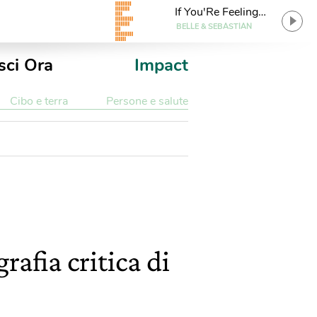
If You'Re Feeling
Sinister
BELLE & SEBASTIAN
sci Ora
Impact
Cibo e terra
Persone e salute
rafia critica di