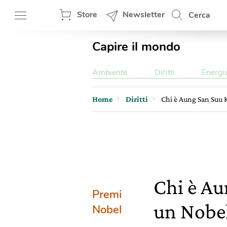
Store
Newsletter
Cerca
Capire il mondo
Ambiente
Diritti
Energi
Home
Diritti
Chi è Aung San Suu Ky
Chi è Aun
Premi
un Nobel
Nobel