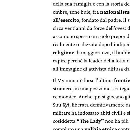
della sua famiglia e con la storia 
ombre, zone buie, fra
nazionalismo
all’esercito
, fondato dal padre. Il 
circa vent’anni da forze dell’ovest d
assumono spesso un ruolo preponde
realmente realizzata dopo l’indipen
religione
di maggioranza, il buddi
capire perché la leader della lotta
all’immagine di attivista diffusa da
Il Myanmar è forse l’ultima
frontie
straniere, in una posizione strategi
economico. Anche qui si giocano gli
Suu Kyi, liberata definitivamente da
militare ha indossato abiti civili e s
cosiddetta
“The Lady”
non ha più 
compiuto una
pulizia etnica
contr