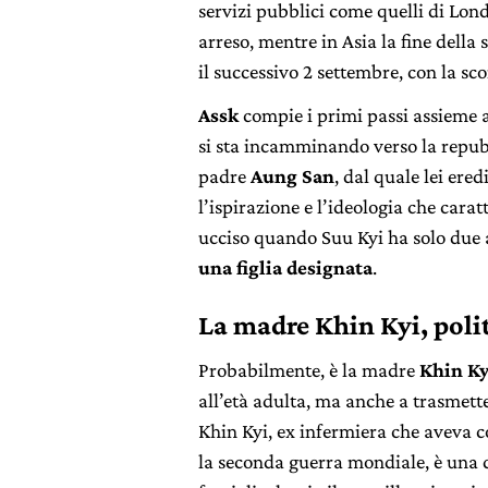
servizi pubblici come quelli di Londr
arreso, mentre in Asia la fine della
il successivo 2 settembre, con la sc
Assk
compie i primi passi assieme a
si sta incamminando verso la repub
padre
Aung San
, dal quale lei er
l’ispirazione e l’ideologia che cara
ucciso quando Suu Kyi ha solo due a
una figlia designata
.
La madre Khin Kyi, poli
Probabilmente, è la madre
Khin Ky
all’età adulta, ma anche a trasmetter
Khin Kyi, ex infermiera che aveva c
la seconda guerra mondiale, è una do