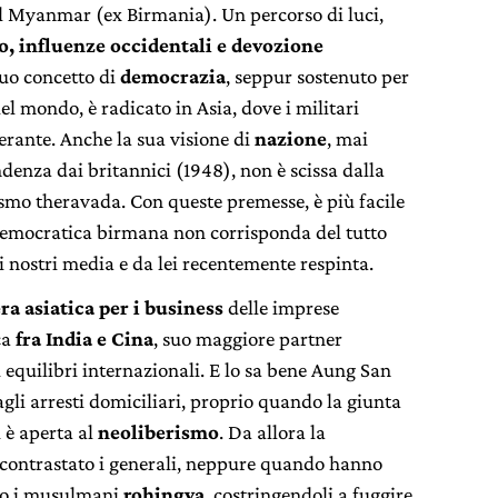
del Myanmar (ex Birmania). Un percorso di luci,
, influenze occidentali e devozione
suo concetto di
democrazia
, seppur sostenuto per
el mondo, è radicato in Asia, dove i militari
rante. Anche la sua visione di
nazione
, mai
denza dai britannici (1948), non è scissa dalla
smo theravada. Con queste premesse, è più facile
 democratica birmana non corrisponda del tutto
i nostri media e da lei recentemente respinta.
ra asiatica per i business
delle imprese
ca
fra India e Cina
, suo maggiore partner
 equilibri internazionali. E lo sa bene Aung San
gli arresti domiciliari, proprio quando la giunta
i è aperta al
neoliberismo
. Da allora la
contrastato i generali, neppure quando hanno
o i musulmani
rohingya
, costringendoli a fuggire