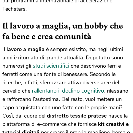
dal programma internazionale di accelerazione
Techstars.
Il lavoro a maglia, un hobby che
fa bene e crea comunità
Il
lavoro a maglia
è sempre esistito, ma negli ultimi
anni è ritornato di grande attualità. Dopotutto sono
studi scientifici
numerosi gli
che descrivono ferri e
ferretti come una fonte di benessere. Secondo le
ricerche, infatti, sferruzzare attiva diverse aree del
rallentano il declino cognitivo
cervello che
, rilassano
e rafforzano l’autostima. Del resto, vuoi mettere un
capo acquistato con uno fatto con le proprie mani?
Così, dal cuore del
distretto tessile pratese
nasce la
piattaforma di e-commerce che fornisce
kit creativi e
tutorial digitali
per creare il proprio maglione, borsa o