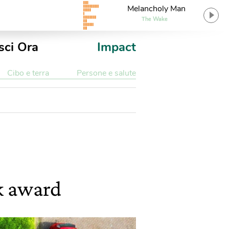
Melancholy Man
The Wake
sci Ora
Impact
Cibo e terra
Persone e salute
k award