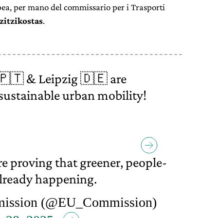
ea, per mano del commissario per i Trasporti
zitzikostas
.
🇵🇹 & Leipzig 🇩🇪 are
 sustainable urban mobility!
re proving that greener, people-
 already happening.
ission (@EU_Commission)