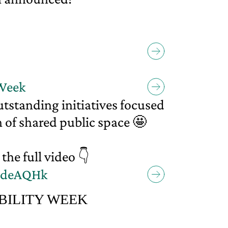
Week
tstanding initiatives focused
 of shared public space 🤩
the full video 👇
AIdeAQHk
ILITY WEEK