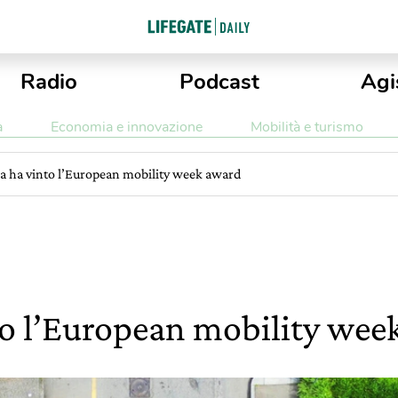
Radio
Podcast
Agi
a
Economia e innovazione
Mobilità e turismo
a ha vinto l’European mobility week award
to l’European mobility wee