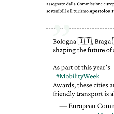
assegnato dalla Commissione europ
sostenibili e il turismo
Apostolos T
Bologna 🇮🇹, Braga 
shaping the future of
️As part of this year’s
#MobilityWeek
Awards, these cities a
friendly transport is
— European Comm