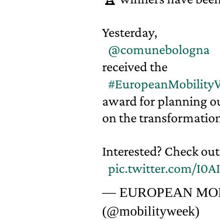
Yesterday,
@comunebologna
received the
#EuropeanMobility
award for planning ou
on the transformation
Interested? Check out 
pic.twitter.com/I0
— EUROPEAN MOB
(@mobilityweek)