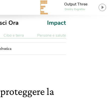
Output Three
Dmitry Evgrafov
sci Ora
Impact
Cibo e terra
Persone e salute
elvatica
proteggere la