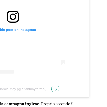
this post on Instagram
 Harold May (@brianmayforreal)
lla
campagna inglese
. Proprio secondo il