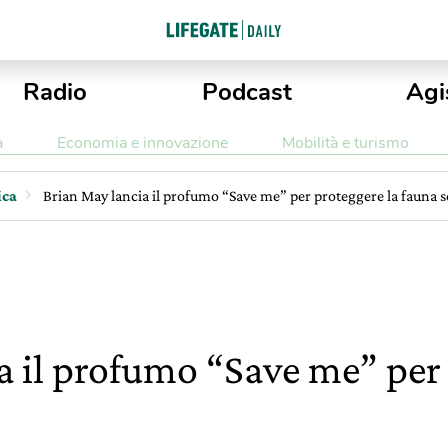
Radio
Podcast
Agi
a
Economia e innovazione
Mobilità e turismo
ica
Brian May lancia il profumo “Save me” per proteggere la fauna s
a il profumo “Save me” per 