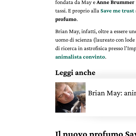
fondata da May e
Anne Brummer
tassi. E proprio alla
Save me trust
profumo
.
Brian May, infatti, oltre a essere u
uomo di scienza (laureato con lode 
di ricerca in astrofisica presso l’I
animalista convinto
.
Leggi anche
Brian May: ani
Il nuovo profumo Sa