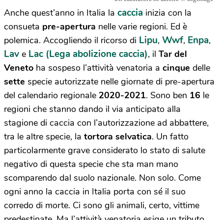
caccia
Anche quest’anno in Italia la
inizia con la
consueta
pre-apertura
nelle varie regioni. Ed è
Lipu
Wwf
Enpa
polemica. Accogliendo il ricorso di
,
,
,
Lav
Lac (Lega abolizione caccia)
e
, il
Tar del
Veneto
ha sospeso l’attività venatoria
a
cinque
delle
sette
specie autorizzate nelle giornate di pre-apertura
del calendario regionale
2020-2021
. Sono ben
16
le
regioni che stanno dando il via anticipato alla
stagione di caccia con l’autorizzazione ad abbattere,
tra le altre specie, la
tortora selvatica
. Un fatto
particolarmente grave considerato lo stato di salute
negativo di questa specie che sta man mano
scomparendo dal suolo nazionale. Non solo. Come
ogni anno la caccia in Italia porta con sé il suo
corredo di morte. Ci sono gli animali, certo, vittime
predestinate. Ma l’attività venatoria esige un tributo