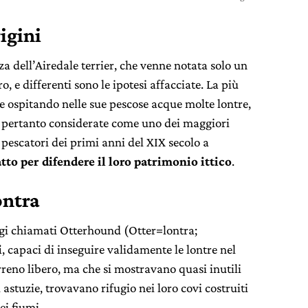
rigini
za dell’Airedale terrier, che venne notata solo un
o, e differenti sono le ipotesi affacciate. La più
re ospitando nelle sue pescose acque molte lontre,
e pertanto considerate come uno dei maggiori
i pescatori dei primi anni del XIX secolo a
to per difendere il loro patrimonio ittico
.
ontra
ugi chiamati Otterhound (Otter=lontra;
i
, capaci di inseguire validamente le lontre nel
erreno libero, ma che si mostravano quasi inutili
 astuzie, trovavano rifugio nei loro covi costruiti
ei fiumi.