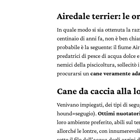
Airedale terrier: le o
In quale modo si sia ottenuta la raz
centinaio di anni fa, non è ben chiar
probabile è la seguente: il fiume Ai
predatrici di pesce di acqua dolce 
nemici della piscicoltura, sollecitò 
procurarsi un
cane veramente adat
Cane da caccia alla l
Venivano impiegati, dei tipi di seg
hound=segugio).
Ottimi nuotator
loro ambiente preferito, abili sul t
allorché le lontre, con innumerevoli
sotto il filo dell’acqua degli argini d