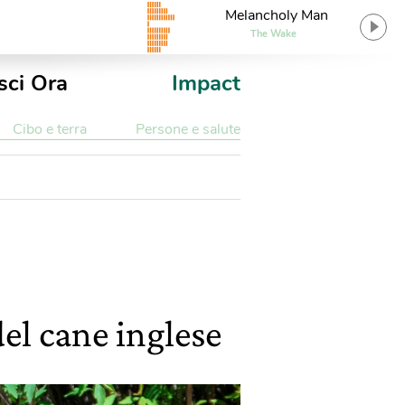
Melancholy Man
The Wake
sci Ora
Impact
Cibo e terra
Persone e salute
del cane inglese