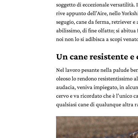
soggetto di eccezionale versatilità. I
rive appunto dell’Aire, nello Yorks
segugio, cane da ferma, retriever e
abilissimo, di fine olfatto; si abitu
noi non lo si adibisca a scopi venato
Un cane resistente e
Nel lavoro pesante nella palude ben 
oleoso lo rendono resistentissimo all
audacia, veniva impiegato, in alcuni 
cervo e va ricordato che è l’unico c
qualsiasi cane di qualunque altra r