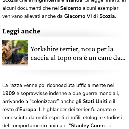
Scozia
che in
Inghilterra
e
Irlanda
. Si legge, infatti, in
alcuni documenti che nel
Seicento
alcuni esemplari
venivano allevati anche da
Giacomo VI di Scozia
.
Leggi anche
Yorkshire terrier, noto per la
caccia al topo ora è un cane da
compagnia
La razza venne poi riconosciuta ufficialmente nel
1909
e sopravvisse indenne a due guerre mondiali,
arrivando a “colonizzare” anche gli
Stati Uniti
e il
resto d’
Europa
. L’highlander dei terrier fu amato e
conosciuto da molti esperti cinofili, etologi e studiosi
del comportamento animale. “
Stanley Coren
– il