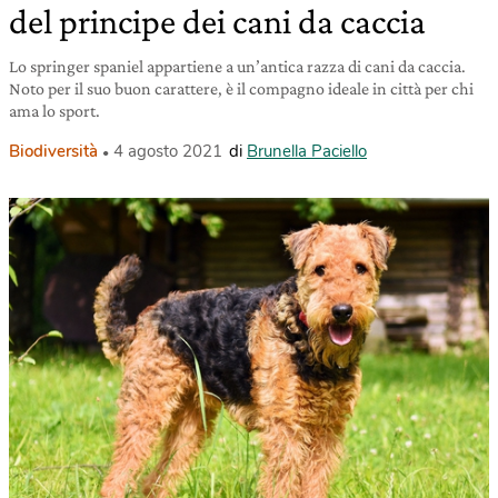
del principe dei cani da caccia
Lo springer spaniel appartiene a un’antica razza di cani da caccia.
Noto per il suo buon carattere, è il compagno ideale in città per chi
ama lo sport.
Biodiversità
4 agosto 2021
di
Brunella Paciello