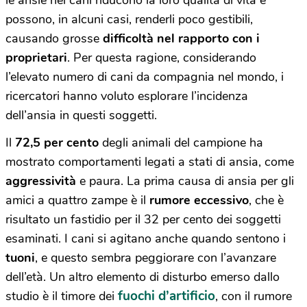
le ansie nei cani riducono la loro qualità di vita e
possono, in alcuni casi, renderli poco gestibili,
causando grosse
difficoltà nel rapporto con i
proprietari
. Per questa ragione, considerando
l’elevato numero di cani da compagnia nel mondo, i
ricercatori hanno voluto esplorare l’incidenza
dell’ansia in questi soggetti.
Il
72,5 per cento
degli animali del campione ha
mostrato comportamenti legati a stati di ansia, come
aggressività
e paura. La prima causa di ansia per gli
amici a quattro zampe è il
rumore eccessivo
, che è
risultato un fastidio per il 32 per cento dei soggetti
esaminati. I cani si agitano anche quando sentono i
tuoni
, e questo sembra peggiorare con l’avanzare
dell’età. Un altro elemento di disturbo emerso dallo
fuochi d’artificio
studio è il timore dei
, con il rumore