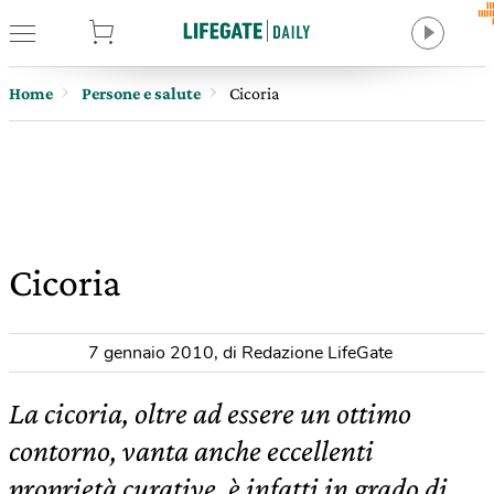
tore
Home
Persone e salute
Cicoria
Cicoria
7 gennaio 2010
,
di Redazione LifeGate
La cicoria, oltre ad essere un ottimo
contorno, vanta anche eccellenti
proprietà curative, è infatti in grado di