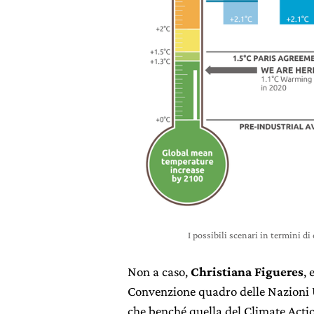
I possibili scenari in termini d
Non a caso,
Christiana Figueres
, 
Convenzione quadro delle Nazioni U
che benché quella del Climate Actio