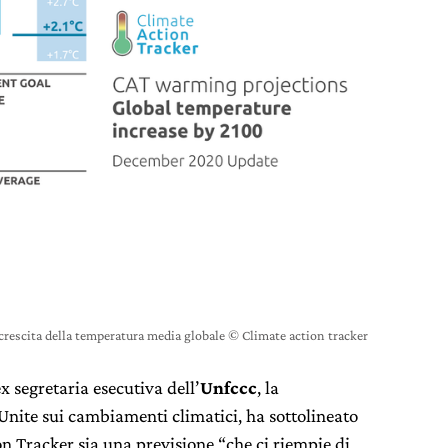
i crescita della temperatura media globale © Climate action tracker
ex segretaria esecutiva dell’
Unfccc
, la
nite sui cambiamenti climatici, ha sottolineato
n Tracker sia una previsione “che ci riempie di