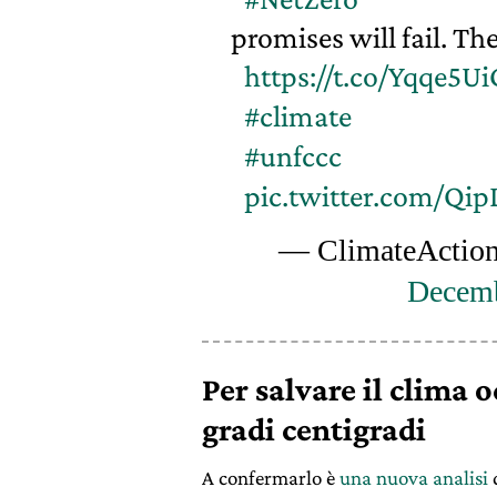
promises will fail. T
https://t.co/Yqqe5Ui
#climate
#unfccc
pic.twitter.com/Qi
— ClimateActionT
Decemb
Per salvare il clima o
gradi centigradi
A confermarlo è
una nuova analisi