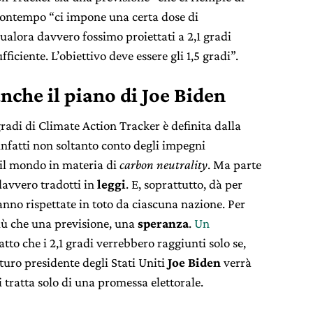
 contempo “ci impone una certa dose di
ualora davvero fossimo proiettati a 2,1 gradi
ciente. L’obiettivo deve essere gli 1,5 gradi”.
anche il piano di Joe Biden
 gradi di Climate Action Tracker è definita dalla
 infatti non soltanto conto degli impegni
 il mondo in materia di
carbon neutrality
. Ma parte
davvero tradotti in
leggi
. E, soprattutto, dà per
anno rispettate in toto da ciascuna nazione. Per
più che una previsione, una
speranza
.
Un
fatto che i 2,1 gradi verrebbero raggiunti solo se,
futuro presidente degli Stati Uniti
Joe Biden
verrà
i tratta solo di una promessa elettorale.