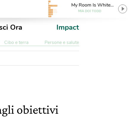
My Room Is White
(Dungen Remix)
MIA DOI TODD
sci Ora
Impact
Cibo e terra
Persone e salute
gli obiettivi