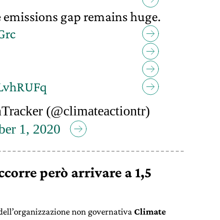
he emissions gap remains huge.
Grc
pLvhRUFq
racker (@climateactiontr)
er 1, 2020
ccorre però arrivare a 1,5
dell’organizzazione non governativa
Climate