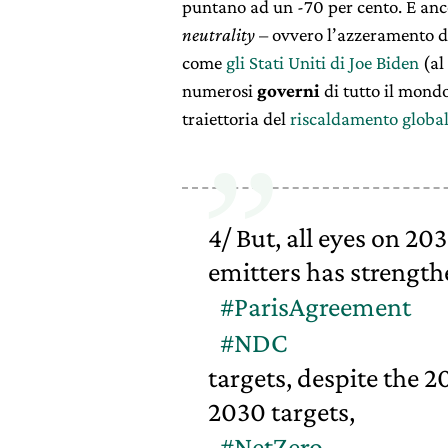
puntano ad un -70 per cento. E anc
neutrality
– ovvero l’azzeramento de
come
gli Stati Uniti di Joe Biden
(al
numerosi
governi
di tutto il mond
traiettoria del
riscaldamento globa
4/ But, all eyes on 203
emitters has strength
#ParisAgreement
#NDC
targets, despite the 
2030 targets,
#NetZero