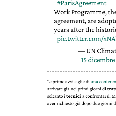
#ParisAgreement
Work Programme, the 
agreement, are adopte
years after the histo
pic.twitter.com/xN
— UN Clima
15 dicembre
Le prime avvisaglie di
una conferen
arrivate già nei primi giorni di
trat
soltanto i
tecnici
a confrontarsi. M
aver richiesto già dopo due giorni di