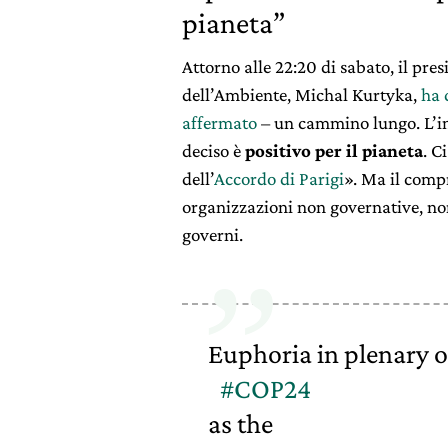
pianeta”
Attorno alle 22:20 di sabato, il pre
dell’Ambiente, Michal Kurtyka,
ha 
affermato
– un cammino lungo. L’i
deciso è
positivo per il pianeta
. C
dell’
Accordo di Parigi
». Ma il com
organizzazioni non governative, non 
governi.
Euphoria in plenary o
#COP24
as the