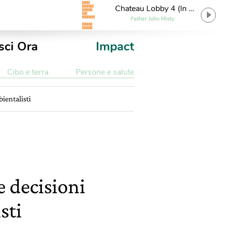
Chateau Lobby 4 (In C
For Two Virgins)
Father John Misty
sci Ora
Impact
Cibo e terra
Persone e salute
bientalisti
e decisioni
sti