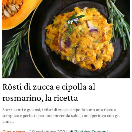
Rösti di zucca e cipolla al
rosmarino, la ricetta
Stuzzicanti e gustosi, i rösti di zucca e cipolla sono una ricetta
semplice e perfetta per una merenda salta o un aperitivo con gli
amici.
Cibo e terra
18 settembre 2024
di
Beatrice Spagoni