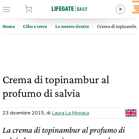
tore
Home
Cibo e terra
Le nostre ricette
Crema di topinambur 
Crema di topinambur al
profumo di salvia
23 dicembre 2015
,
di
Laura La Monaca
La crema di topinambur al profumo di