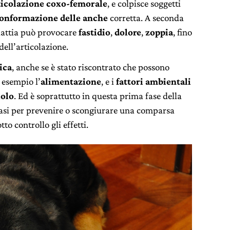
ticolazione coxo-femorale
, e colpisce soggetti
onformazione delle anche
corretta. A seconda
alattia può provocare
fastidio
,
dolore
,
zoppia
, fino
dell’articolazione.
ica
, anche se è stato riscontrato che possono
 esempio l’
alimentazione
, e i
fattori ambientali
iolo
. Ed è soprattutto in questa prima fase della
basi per prevenire o scongiurare una comparsa
o controllo gli effetti.