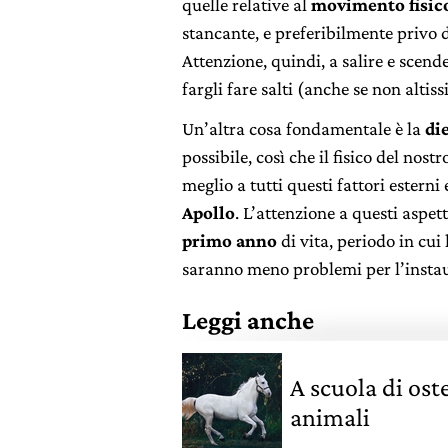
quelle relative al
movimento fisic
stancante, e preferibilmente privo di
Attenzione, quindi, a salire e scen
fargli fare salti (anche se non altiss
Un’altra cosa fondamentale è la
di
possibile, così che il fisico del nos
meglio a tutti questi fattori esterni e
Apollo
. L’attenzione a questi aspe
primo anno
di vita, periodo in cui
saranno meno problemi per l’instaur
Leggi anche
A scuola di ost
animali