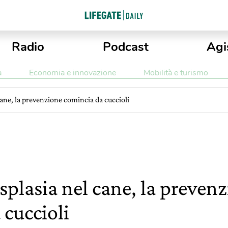
Radio
Podcast
Agi
a
Economia e innovazione
Mobilità e turismo
cane, la prevenzione comincia da cuccioli
splasia nel cane, la preven
 cuccioli