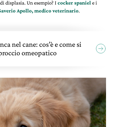
 di displasia. Un esempio? I
cocker spaniel
e i
Saverio Apollo, medico veterinario
.
anca nel cane: cos’è e come si
proccio omeopatico