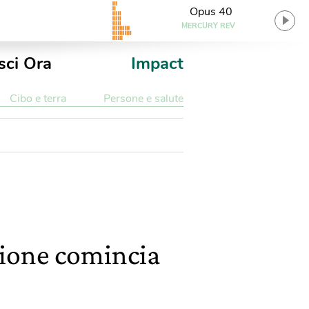
Opus 40
MERCURY REV
sci Ora
Impact
Cibo e terra
Persone e salute
zione comincia