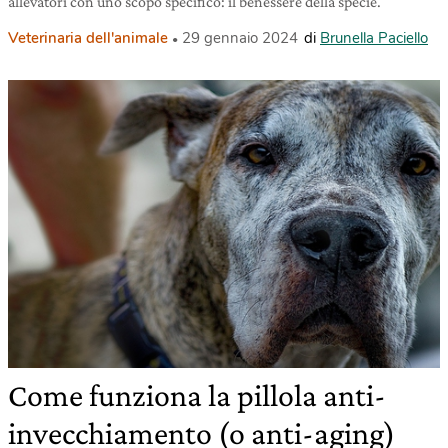
allevatori con uno scopo specifico: il benessere della specie.
Veterinaria dell'animale
29 gennaio 2024
di
Brunella Paciello
Come funziona la pillola anti-
invecchiamento (o anti-aging)