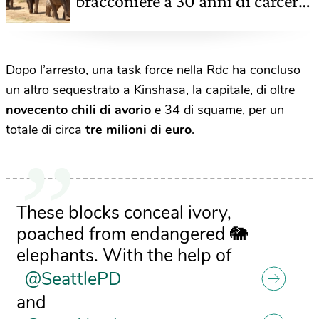
bracconiere a 30 anni di carcere.
Ha ucciso più di 500 elefanti
Dopo l’arresto, una task force nella Rdc ha concluso
un altro sequestrato a Kinshasa, la capitale, di oltre
novecento chili di avorio
e 34 di squame, per un
totale di circa
tre milioni di euro
.
These blocks conceal ivory,
poached from endangered 🐘
elephants. With the help of
@SeattlePD
and