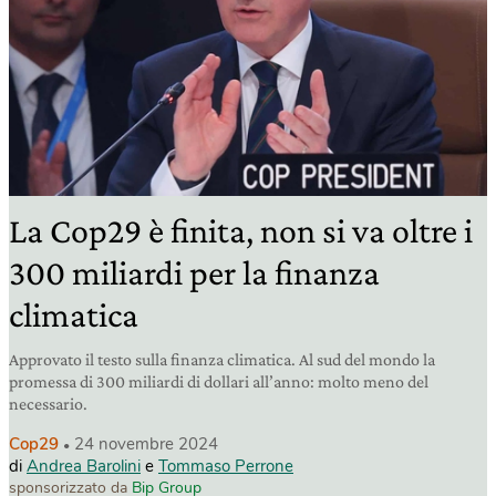
La Cop29 è finita, non si va oltre i
300 miliardi per la finanza
climatica
Approvato il testo sulla finanza climatica. Al sud del mondo la
promessa di 300 miliardi di dollari all’anno: molto meno del
necessario.
Cop29
24 novembre 2024
di
Andrea Barolini
e
Tommaso Perrone
sponsorizzato da
Bip Group