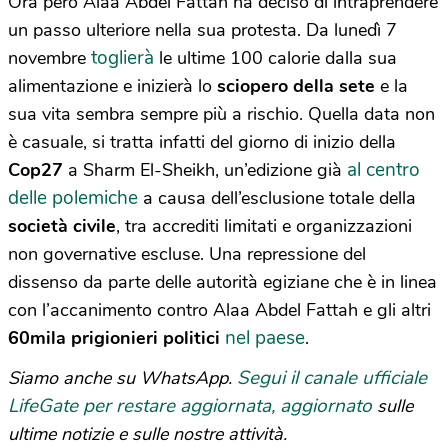
Ora però Alaa Abdel Fattah ha deciso di intraprendere
un passo ulteriore nella sua protesta. Da lunedì 7
toglierà
novembre
le ultime 100 calorie dalla sua
alimentazione e inizierà lo
sciopero della sete
e la
sua vita sembra sempre più a rischio. Quella data non
è casuale, si tratta infatti del giorno di inizio della
al centro
Cop27
a Sharm El-Sheikh, un’edizione già
delle polemiche
a causa dell’esclusione totale della
società civile
, tra accrediti limitati e organizzazioni
non governative escluse. Una repressione del
dissenso da parte delle autorità egiziane che è in linea
con l’accanimento contro Alaa Abdel Fattah e gli altri
nel paese
60mila prigionieri politici
.
Segui il canale ufficiale
Siamo anche su WhatsApp.
LifeGate per restare aggiornata, aggiornato
sulle
ultime notizie e sulle nostre attività.