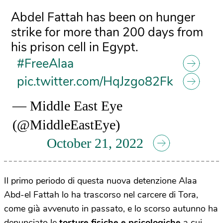
Abdel Fattah has been on hunger
strike for more than 200 days from
his prison cell in Egypt.
#FreeAlaa
pic.twitter.com/HqJzgo82Fk
— Middle East Eye
(@MiddleEastEye)
October 21, 2022
Il primo periodo di questa nuova detenzione Alaa
Abd-el Fattah lo ha trascorso nel carcere di Tora,
come già avvenuto in passato, e lo scorso autunno
ha
denunciato
le
torture fisiche e psicologiche
a cui