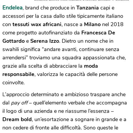
Endelea
, brand che produce in
Tanzania
capi e
accessori per la casa dallo stile tipicamente italiano
con
tessuti wax africani
, nasce a
Milano
nel 2018
come progetto autofinanziato da
Francesca De
Gottardo
e
Serena Izzo
. Dietro un nome che in
swahili significa “andare avanti, continuare senza
arrendersi” troviamo una squadra appassionata che,
grazie alla scelta di abbracciare la
moda
responsabile
, valorizza le capacit
à
delle persone
coinvolte.
L’approccio determinato e ambizioso traspare anche
dal
pay off
– quell’elemento verbale che accompagna
il logo di una azienda e ne riassume l’essenza –
Dream bold
, un’esortazione a sognare in grande e a
non cedere di fronte alle difficolt
à
. Sono queste le