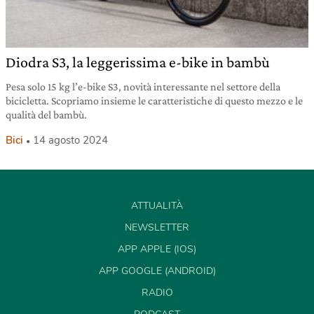
Diodra S3, la leggerissima e-bike in bambù
Pesa solo 15 kg l’e-bike S3, novità interessante nel settore della
bicicletta. Scopriamo insieme le caratteristiche di questo mezzo e le
qualità del bambù.
Bici
14 agosto 2024
ATTUALITÀ
NEWSLETTER
APP APPLE (IOS)
APP GOOGLE (ANDROID)
RADIO