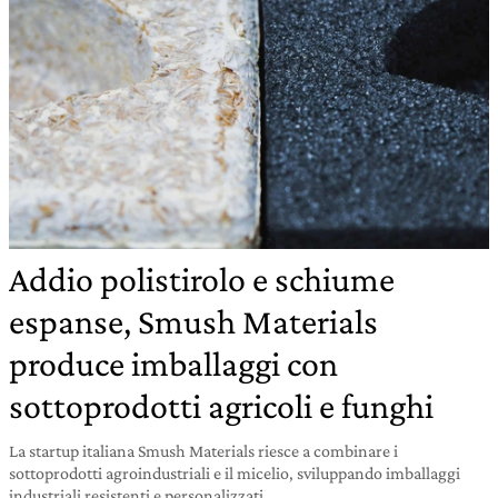
Addio polistirolo e schiume
espanse, Smush Materials
produce imballaggi con
sottoprodotti agricoli e funghi
La startup italiana Smush Materials riesce a combinare i
sottoprodotti agroindustriali e il micelio, sviluppando imballaggi
industriali resistenti e personalizzati.