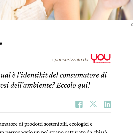
C
e
sponsorizzato da
ual è l’identikit del consumatore di
tosi dell’ambiente? Eccolo qui!
matore di prodotti sostenibili, ecologici e
 un personaggio un po’ strano catturato da chissà