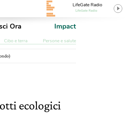
LifeGate Radio
LifeGate Radio
sci Ora
Impact
Cibo e terra
Persone e salute
 mondo)
otti ecologici