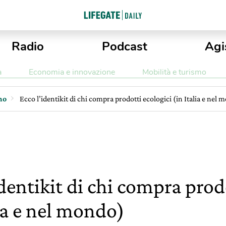
Radio
Podcast
Agi
a
Economia e innovazione
Mobilità e turismo
mo
Ecco l’identikit di chi compra prodotti ecologici (in Italia e nel
identikit di chi compra prod
lia e nel mondo)