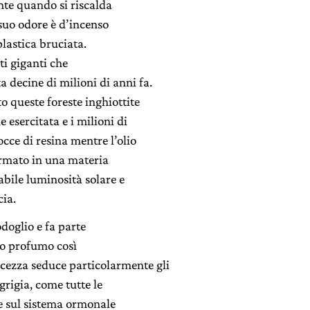
nte quando si riscalda
 suo odore è d’incenso
plastica bruciata.
ti giganti che
a decine di milioni di anni fa.
 queste foreste inghiottite
 esercitata e i milioni di
occe di resina mentre l’olio
ormato in una materia
abile luminosità solare e
ia.
doglio e fa parte
suo profumo così
lcezza seduce particolarmente gli
 grigia, come tutte le
e sul sistema ormonale