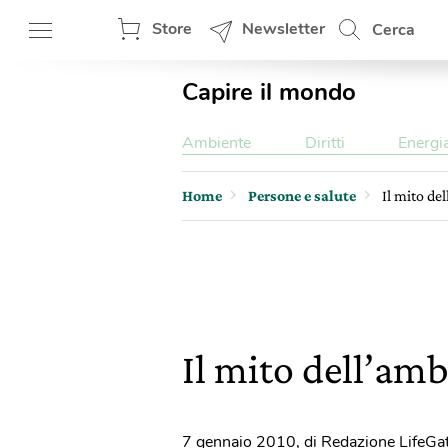
Store
Newsletter
Cerca
Capire il mondo
Ambiente
Diritti
Energi
Home
Persone e salute
Il mito de
Il mito dell’am
7 gennaio 2010
,
di Redazione LifeGa