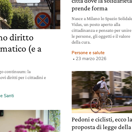
città dove la solidariet
prende forma
Nasce a Milano lo Spazio Solidal
Vidas, un posto aperto alla
cittadinanza e pensato per unire
o diritto
le persone, gli oggetti e il valore
della cura.
imatico (e a
Persone e salute
23 marzo 2026
go continuum: la
 diritti per i cittadini e
e Santi
Pedoni e ciclisti, ecco l
proposta di legge della