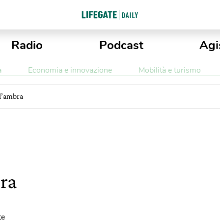
Radio
Podcast
Agi
a
Economia e innovazione
Mobilità e turismo
ll’ambra
bra
te