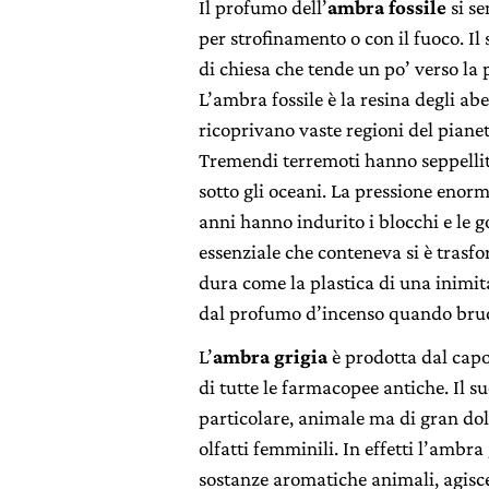
Il profumo dell’
ambra fossile
si se
per strofinamento o con il fuoco. Il
di chiesa che tende un po’ verso la 
L’ambra fossile è la resina degli abe
ricoprivano vaste regioni del pianet
Tremendi terremoti hanno seppellito
sotto gli oceani. La pressione enorme
anni hanno indurito i blocchi e le g
essenziale che conteneva si è trasf
dura come la plastica di una inimit
dal profumo d’incenso quando bruc
L’
ambra grigia
è prodotta dal capo
di tutte le farmacopee antiche. Il 
particolare, animale ma di gran do
olfatti femminili. In effetti l’ambra
sostanze aromatiche animali, agisc