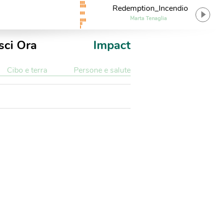
Redemption_Incendio
Marta Tenaglia
sci Ora
Impact
Cibo e terra
Persone e salute