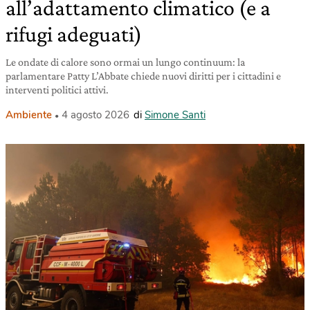
all’adattamento climatico (e a
rifugi adeguati)
Le ondate di calore sono ormai un lungo continuum: la
parlamentare Patty L’Abbate chiede nuovi diritti per i cittadini e
interventi politici attivi.
Ambiente
4 agosto 2026
di
Simone Santi