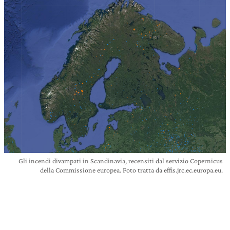
Gli incendi divampati in Scandinavia, recensiti dal servizio Copernicus
della Commissione europea. Foto tratta da effis.jrc.ec.europa.eu.