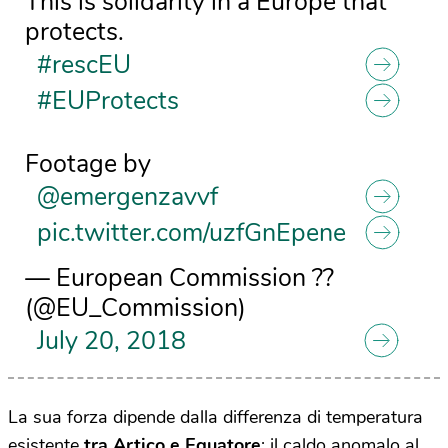
This is solidarity in a Europe that
protects.
#rescEU
#EUProtects
Footage by
@emergenzavvf
pic.twitter.com/uzfGnEpene
— European Commission ??
(@EU_Commission)
July 20, 2018
La sua forza dipende dalla differenza di temperatura
esistente
tra Artico e Equatore
: il caldo anomalo al