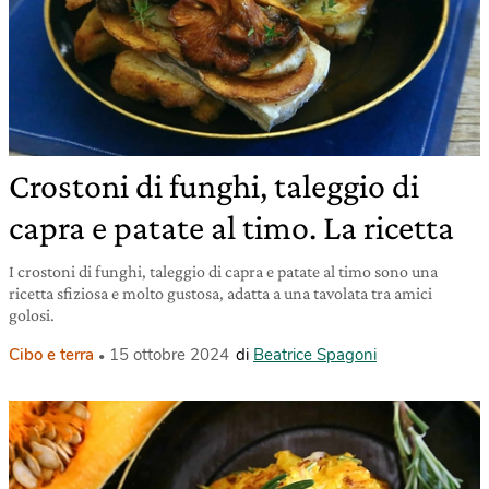
Crostoni di funghi, taleggio di
capra e patate al timo. La ricetta
I crostoni di funghi, taleggio di capra e patate al timo sono una
ricetta sfiziosa e molto gustosa, adatta a una tavolata tra amici
golosi.
Cibo e terra
15 ottobre 2024
di
Beatrice Spagoni