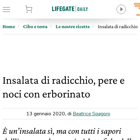
tore
Home
Cibo e terra
Le nostre ricette
Insalata di radicchio
Insalata di radicchio, pere e
noci con erborinato
13 gennaio 2020
,
di
Beatrice Spagoni
È un’insalata sì, ma con tutti i sapori