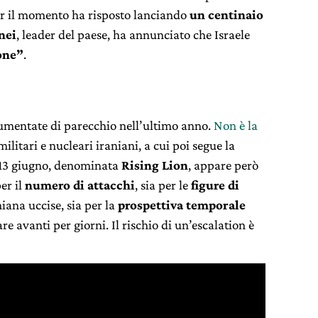
per il momento ha risposto lanciando
un centinaio
nei
, leader del paese, ha annunciato che Israele
one”
.
 aumentate di parecchio nell’ultimo anno.
Non è la
militari e nucleari iraniani, a cui poi segue la
l 13 giugno, denominata
Rising Lion
, appare però
er il
numero di attacchi
, sia per le
figure di
niana uccise, sia per la
prospettiva temporale
e avanti per giorni. Il rischio di un’escalation è