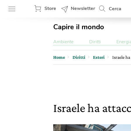
Store
Newsletter
Cerca
Capire il mondo
Ambiente
Diritti
Energi
Home
Diritti
Esteri
Israele ha
Israele ha attac