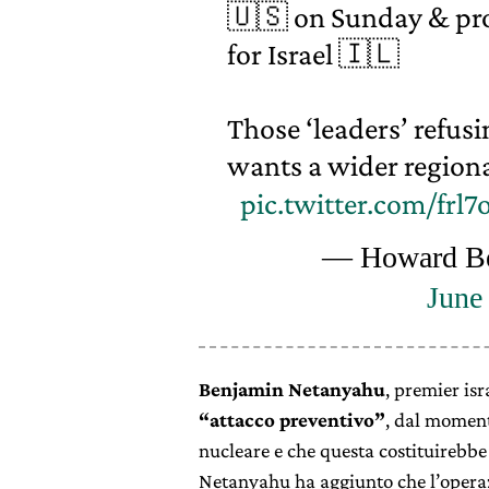
🇺🇸 on Sunday & pr
for Israel 🇮🇱
Those ‘leaders’ refus
wants a wider regiona
pic.twitter.com/fr
— Howard Be
June
Benjamin Netanyahu
, premier is
“attacco preventivo”
, dal moment
nucleare e che questa costituirebb
Netanyahu ha aggiunto che l’operaz