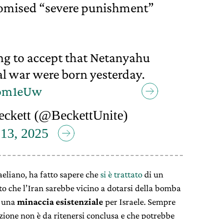
omised “severe punishment”
ing to accept that Netanyahu
l war were born yesterday.
l7om1eUw
ckett (@BeckettUnite)
 13, 2025
raeliano, ha fatto sapere che
si è trattato
di un
o che l’Iran sarebbe vicino a dotarsi della bomba
e una
minaccia esistenziale
per Israele. Sempre
ione non è da ritenersi conclusa e che potrebbe