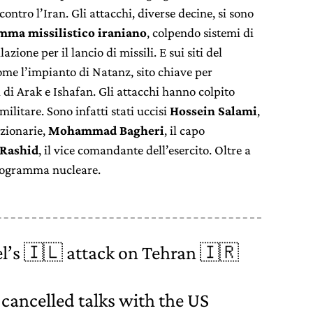
ontro l’Iran. Gli attacchi, diverse decine, si sono
mma missilistico iraniano
, colpendo sistemi di
azione per il lancio di missili. E sui siti del
come l’impianto di Natanz, sito chiave per
i di Arak e Ishafan. Gli attacchi hanno colpito
ilitare. Sono infatti stati uccisi
Hossein Salami
,
zionarie,
Mohammad Bagheri
, il capo
 Rashid
, il vice comandante dell’esercito. Oltre a
rogramma nucleare.
el’s 🇮🇱 attack on Tehran 🇮🇷
 cancelled talks with the US