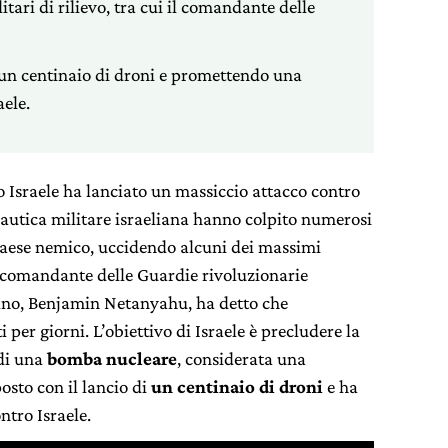
itari di rilievo, tra cui il comandante delle
 un centinaio di droni e promettendo una
ele.
o Israele ha lanciato un massiccio attacco contro
onautica militare israeliana hanno colpito numerosi
aese nemico, uccidendo alcuni dei massimi
 il comandante delle Guardie rivoluzionarie
liano, Benjamin Netanyahu, ha detto che
per giorni. L’obiettivo di Israele è precludere la
 di una
bomba nucleare
, considerata una
posto con il lancio di
un centinaio di droni
e ha
tro Israele.