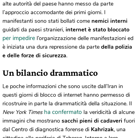
alte autorità del paese hanno messo da parte
l’approccio accomodante dei primi giorni. I
manifestanti sono stati bollati come
nemici interni
guidati da paesi stranieri,
internet è stato bloccato
per impedire
l’organizzazione delle manifestazioni ed
è iniziata una dura repressione da parte
della polizia
e delle forze di sicurezza
.
Un bilancio drammatico
Le poche informazioni che sono uscite dall’Iran in
questi giorni di blocco di internet hanno permesso di
ricostruire in parte la drammaticità della situazione. Il
ha confermato
New York Times
la veridicità di alcune
immagini che mostrano
sacchi pieni di cadaveri
fuori
dal Centro di diagnostica forense di
Kahrizak
, una
cittadina alla periferia di Teheran. Intorno a loro