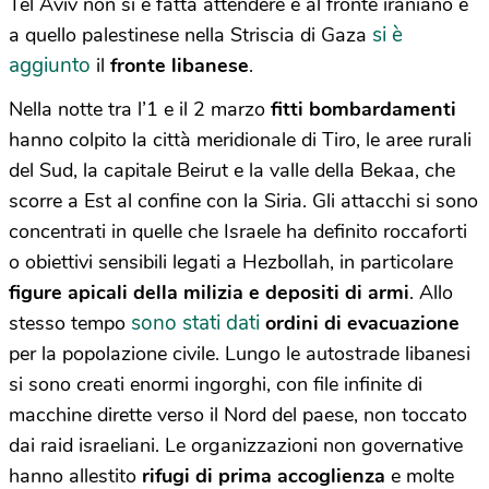
Tel Aviv non si è fatta attendere e al fronte iraniano e
si è
a quello palestinese nella Striscia di Gaza
aggiunto
il
fronte libanese
.
Nella notte tra l’1 e il 2 marzo
fitti bombardamenti
hanno colpito la città meridionale di Tiro, le aree rurali
del Sud, la capitale Beirut e la valle della Bekaa, che
scorre a Est al confine con la Siria. Gli attacchi si sono
concentrati in quelle che Israele ha definito roccaforti
o obiettivi sensibili legati a Hezbollah, in particolare
figure apicali della milizia e depositi di armi
. Allo
sono stati dati
stesso tempo
ordini di evacuazione
per la popolazione civile. Lungo le autostrade libanesi
si sono creati enormi ingorghi, con file infinite di
macchine dirette verso il Nord del paese, non toccato
dai raid israeliani. Le organizzazioni non governative
hanno allestito
rifugi di prima accoglienza
e molte