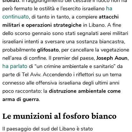
sfollati
. Il raggiungimento del cessate il fuoco non ha
ha
però fermato le ostilità e l’esercito israeliano
continuato
, di tanto in tanto, a compiere
attacchi
militari e operazioni strategiche
in Libano. A fine
dello scorso gennaio sono stati segnalati aerei militari
israeliani intenti a sversare una sostanza biancastra,
probabilmente
glifosato
, per cancellare la vegetazione
nell’area di confine. Il premier del paese,
Joseph Aoun
,
ha parlato
di “un crimine ambientale e sanitario” da
parte di Tel Aviv. Accendendo i riflettori su un tema
connesso alle offensiva israeliana degli ultimi anni
poco raccontato: la
distruzione ambientale come
arma di guerra
.
Le munizioni al fosforo bianco
Il paesaggio del sud del Libano è stato