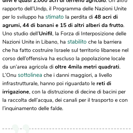
ulivi e quasi 2.000 acri di terreno agricolo
. Un altro
rapporto dell’Undp, il Programma delle Nazioni Unite
stimato
per lo sviluppo ha
la perdita di
48 acri di
agrumi, 44 di banani e 15 di altri alberi da frutto
.
Uno studio dell’
Unifil
, la Forza di Interposizione delle
stabilito
Nazioni Unite in Libano, ha
che la barriera
che ha fatto costruire Israele sul territorio libanese nel
corso dell’offensiva ha escluso la popolazione locale
da un’area agricola di
oltre 4mila metri quadrati
.
sottolinea
L’Onu
che i danni maggiori, a livello
infrastrutturale, hanno poi riguardato le
reti di
irrigazione
, con la distruzione di decine di bacini per
la raccolta dell’acqua, dei canali per il trasporto e con
l’inquinamento delle falde.