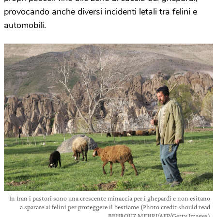
provocando anche diversi incidenti letali tra felini e
automobili.
In Iran i pastori sono una crescente minaccia per i ghepardi e non esitano
a sparare ai felini per proteggere il bestiame (Photo credit should read
BEHROUZ MEHRI/AFP/Getty Images)