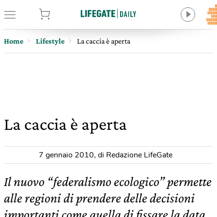
tore
Home
Lifestyle
La caccia è aperta
La caccia è aperta
7 gennaio 2010
,
di Redazione LifeGate
Il nuovo “federalismo ecologico” permette
alle regioni di prendere delle decisioni
importanti come quella di fissare la data