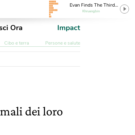
Evan Finds The Third
Room
Khruangbin
sci Ora
Impact
Cibo e terra
Persone e salute
mali dei loro