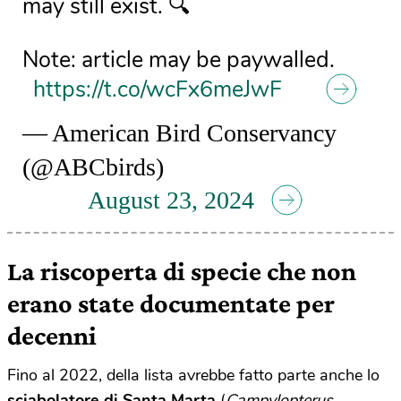
may still exist. 🔍
Note: article may be paywalled.
https://t.co/wcFx6meJwF
— American Bird Conservancy
(@ABCbirds)
August 23, 2024
La riscoperta di specie che non
erano state documentate per
decenni
Fino al 2022, della lista avrebbe fatto parte anche lo
sciabolatore di Santa Marta
(
Campylopterus