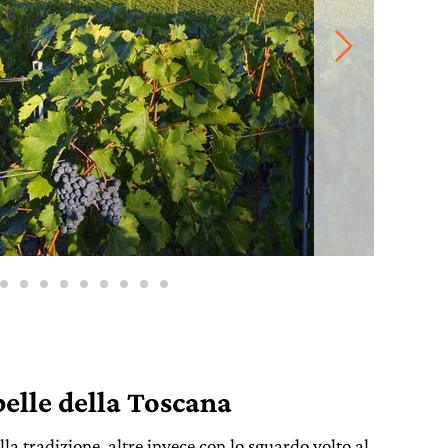
 belle della Toscana
lla tradizione, altre invece con lo sguardo volto al