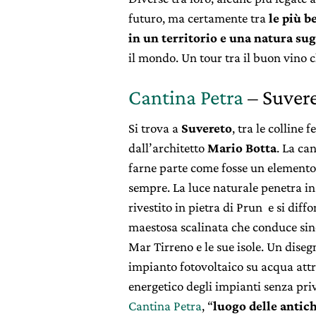
futuro, ma certamente tra
le più b
in un territorio e una natura su
il mondo. Un tour tra il buon vino 
Cantina Petra
– Suver
Si trova a
Suvereto
, tra le colline 
dall’architetto
Mario Botta
. La ca
farne parte come fosse un elemento 
sempre. La luce naturale penetra in
rivestito in pietra di Prun e si diffo
maestosa scalinata che conduce sino
Mar Tirreno e le sue isole. Un dise
impianto fotovoltaico su acqua attra
energetico degli impianti senza priv
Cantina Petra
, “
luogo delle antich