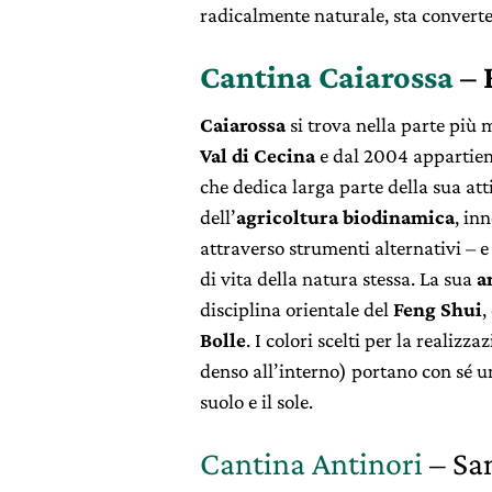
radicalmente naturale, sta converte
Cantina Caiarossa
– 
Caiarossa
si trova nella parte più 
Val di Cecina
e dal 2004 appartien
che dedica larga parte della sua att
dell’
agricoltura biodinamica
, in
attraverso strumenti alternativi – 
di vita della natura stessa. La sua
a
disciplina orientale del
Feng Shui
,
Bolle
.
I colori scelti per la realizza
denso all’interno) portano con sé un
suolo e il sole.
Cantina Antinori
– San