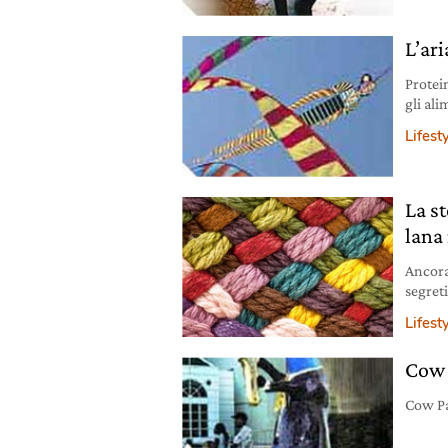
L’ar
Protei
gli al
Lifest
La st
lana 
Ancora
segreti
conosc
Lifest
Cow 
Cow P