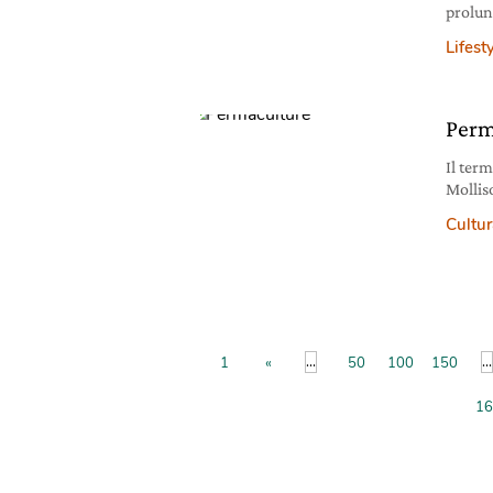
prolun
di quel
Lifest
dal gr
quatto
la carn
Perm
Il ter
Mollis
e “agr
Cultura
cibo, u
cerca 
vita de
...
...
1
«
50
100
150
16