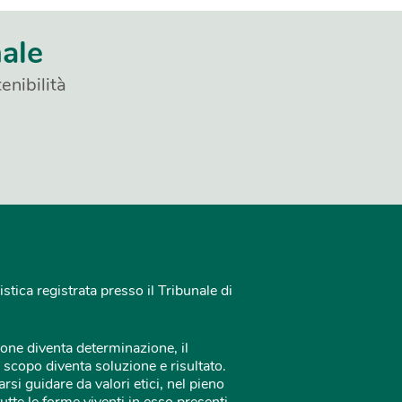
nale
enibilità
istica registrata presso il Tribunale di
one diventa determinazione, il
 scopo diventa soluzione e risultato.
rsi guidare da valori etici, nel pieno
tutte le forme viventi in esso presenti.