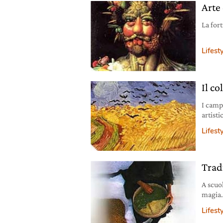
Arte
La for
Lifest
Il co
I camp
artist
Lifest
Trad
A scuo
magia
Lifest