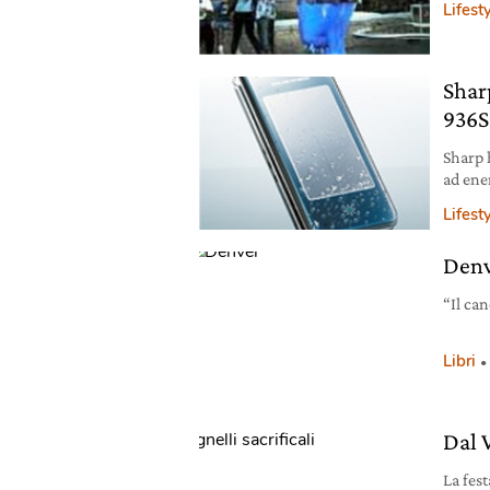
Lifest
Sharp
936
Sharp 
ad ene
Lifest
Den
“Il can
Libri
Dal V
La fes