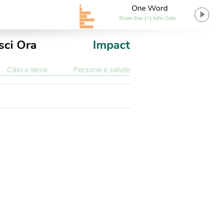
One Word
Brian Eno [+] John Cale
sci Ora
Impact
Cibo e terra
Persone e salute