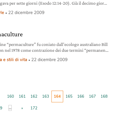
gava per sette giorni (Esodo 12:14-20). Già il decimo giorno
 mese, però, essi (gli ebrei) dovevano scegliere un agnello
yle
22 dicembre 2009
egge, senza macchia, e dovevano tenerlo fino alla sera del
rdicesimo giorno. Quindi, dovevano ucciderlo e mangiarne
e. Il suo sangue
aculture
mine “permaculture” fu coniato dall’ecologo australiano Bill
on nel 1978 come contrazione dei due termini “permanent”
icolture”, designando habitat umani e sistemi per produrre
 e stili di vita
22 dicembre 2009
n modo per sfruttare la terra e costruire spazi abitabili che
di integrare, in modo armonioso, le strutture necessarie alla
ll’uomo, i microclimi, la vegetazione (sia
160
161
162
163
164
165
166
167
168
...
9
»
172