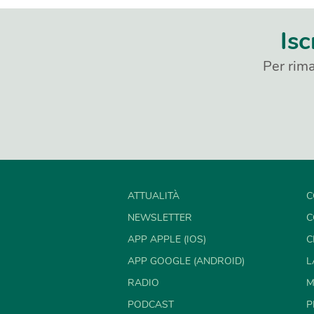
Isc
Per rima
ATTUALITÀ
C
NEWSLETTER
C
APP APPLE (IOS)
C
APP GOOGLE (ANDROID)
L
RADIO
M
PODCAST
P