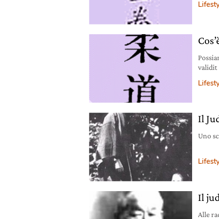
Lifest
Cos’è
Possia
validit
Lifest
Il Ju
Uno sc
Lifest
Il ju
Alle ra