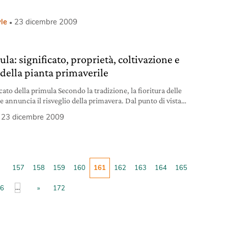
yle
23 dicembre 2009
la: significato, proprietà, coltivazione e
 della pianta primaverile
cato della primula Secondo la tradizione, la fioritura delle
e annuncia il risveglio della primavera. Dal punto di vista
ale, la prima ad occuparsi della primula è stata Ildegarda di
23 dicembre 2009
, che suggeriva di usarla contro i raffreddori e per calmare
ti d’ansia. Secondo una leggenda, la nascita della primula è
 a San Pietro che, facendo cadere
157
158
159
160
161
162
163
164
165
...
6
»
172