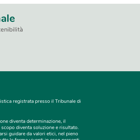
nale
enibilità
istica registrata presso il Tribunale di
one diventa determinazione, il
 scopo diventa soluzione e risultato.
rsi guidare da valori etici, nel pieno
tutte le forme viventi in esso presenti.