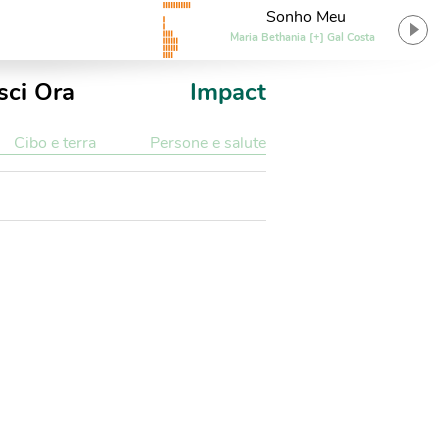
Sonho Meu
Maria Bethania [+] Gal Costa
sci Ora
Impact
Cibo e terra
Persone e salute