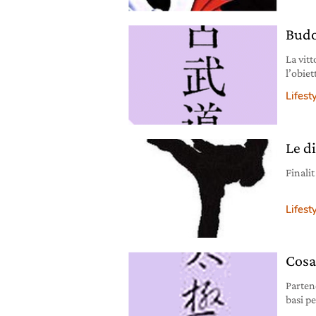
Budo
La vitt
l’obiet
guerra”
Lifest
Le d
Finalit
Lifest
Cosa 
Partend
basi pe