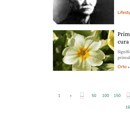
Lifest
Primu
cura
Signifi
primul
officin
Orto
Bingen
gli sta
dovuta
...
...
1
«
50
100
150
16