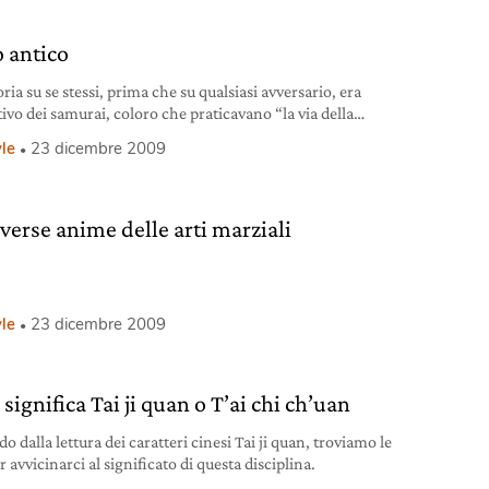
 antico
oria su se stessi, prima che su qualsiasi avversario, era
tivo dei samurai, coloro che praticavano “la via della
, da cui nascono le arti marziali praticate ancora oggi.
yle
23 dicembre 2009
iverse anime delle arti marziali
yle
23 dicembre 2009
significa Tai ji quan o T’ai chi ch’uan
o dalla lettura dei caratteri cinesi Tai ji quan, troviamo le
r avvicinarci al significato di questa disciplina.