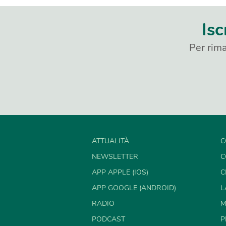
Isc
Per rima
ATTUALITÀ
C
NEWSLETTER
C
APP APPLE (IOS)
C
APP GOOGLE (ANDROID)
L
RADIO
M
PODCAST
P