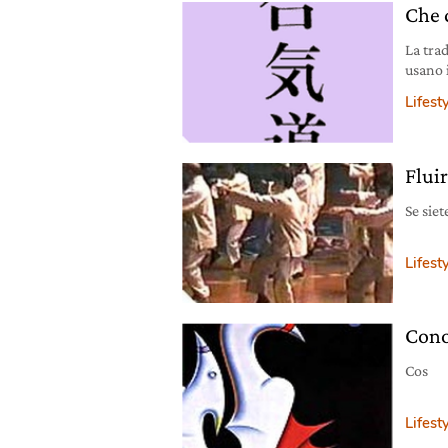
Che 
La tra
usano 
Lifest
Fluir
Se siet
Lifest
Cono
Cos
Lifest