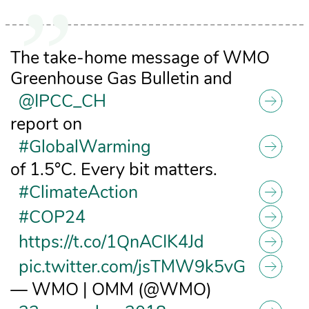
The take-home message of WMO
Greenhouse Gas Bulletin and
@IPCC_CH
report on
#GlobalWarming
of 1.5°C. Every bit matters.
#ClimateAction
#COP24
https://t.co/1QnACIK4Jd
pic.twitter.com/jsTMW9k5vG
— WMO | OMM (@WMO)