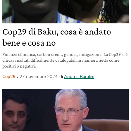
Cop29 di Baku, cosa è andato
bene e cosa no
Finanza climatica, carbon credit, gender, mitigazione. La Cop29 si è
chiusa risultati difficilmente catalogabili in maniera netta come
positivi o negativi.
Cop29
27 novembre 2024
di
Andrea Barolini