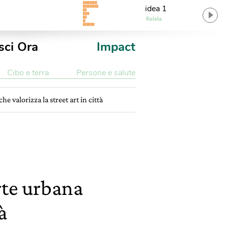
idea 1
Kelela
sci Ora
Impact
Cibo e terra
Persone e salute
 valorizza la street art in città
rte urbana
à