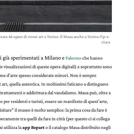
tata 46 opere di street art a Torino. Il Maua anche a Torino.©p-x-
ciuca
lli già sperimentati a Milano e
Palermo
che hanno
 visualizzazioni di queste opere digitali) e soprattutto sono
forme d’arte spesso considerate minori. Non è sempre
t art, quella autentica. In moltissimi faticano a distinguere
mbrattamenti o addirittura dal vandalismo. Maua può, oltre a
per residenti e turisti, essere un manifesto di quest’arte,
itare” il museo è molto semplice: la prima cosa da fare è
iberamente tra quelli da fare in città (per questo ci si collega
si utilizza la
app Bepart
o il catalogo
Maua
distribuito negli