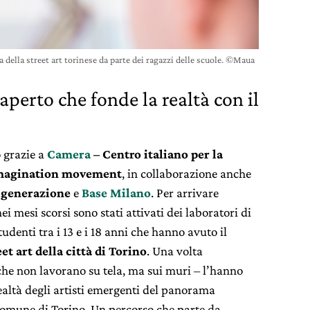
ella street art torinese da parte dei ragazzi delle scuole. ©Maua
aperto che fonde la realtà con il
 grazie a
Camera
– Centro italiano per la
imagination movement
, in collaborazione anche
igenerazione
e
Base Milano
. Per arrivare
ei mesi scorsi sono stati attivati dei laboratori di
tudenti tra i 13 e i 18 anni che hanno avuto il
et art della città di Torino
. Una volta
 che non lavorano su tela, ma sui muri – l’hanno
altà degli artisti emergenti del panorama
 Comune di Torino. Un percorso che parte da