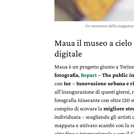
Un momento della mappatura d
Maua il museo a cielo 
digitale
Maua è un progetto giunto a Torino
fotografia
,
Bepart
– The public 
con
Iur – Innovazione urbana
e r
all’inaugurazione di questi giorni, n
fotografia itinerante con oltre 120 s
compito di scovare la
migliore stre
individuata – scegliendo gli artisti
mappata e attivato scambi con la re
cittadino e internazionale e con il