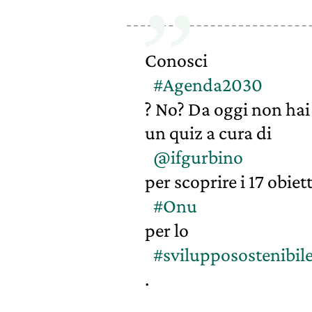
Conosci
#Agenda2030
? No? Da oggi non hai 
un quiz a cura di
@ifgurbino
per scoprire i 17 obiett
#Onu
per lo
#svilupposostenibil
.