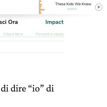
These Kids We Knew
Rostam
sci Ora
Impact
Cibo e terra
Persone e salute
di dire “io” di