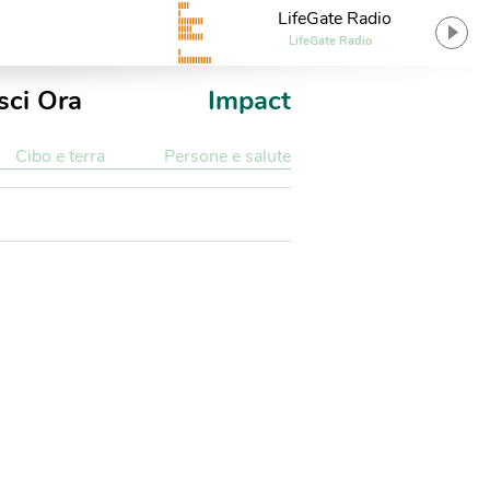
LifeGate Radio
LifeGate Radio
sci Ora
Impact
Cibo e terra
Persone e salute