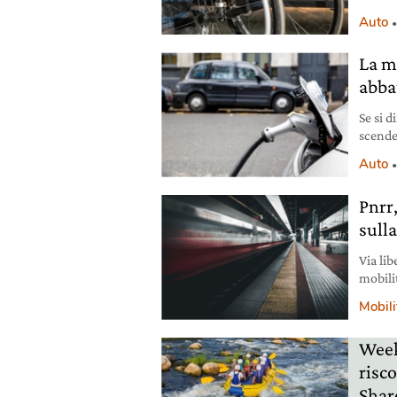
automob
Auto
La mo
abba
Se si d
scende
del 38
Auto
Pnrr
sull
Via lib
mobilit
Dalla r
Mobili
l’idrog
Weeke
risco
Sha