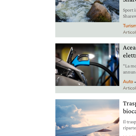
Sport i
Sharew
in Itali
Turis
Artico
Acea
elett
“La mob
annunc
invest
Auto
Artico
Trasp
bioc
Il tras
riparte
Negli U