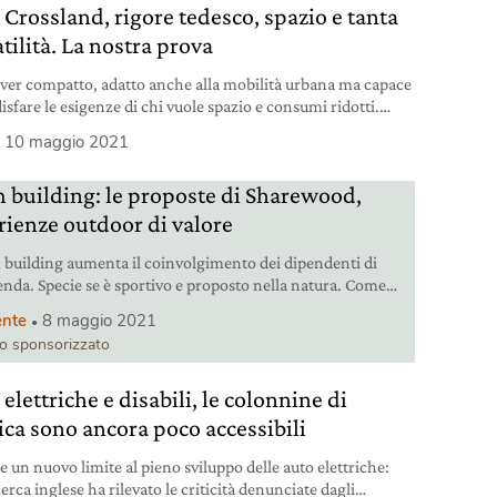
 Crossland, rigore tedesco, spazio e tanta
tilità. La nostra prova
ver compatto, adatto anche alla mobilità urbana ma capace
isfare le esigenze di chi vuole spazio e consumi ridotti.
rossland raccontato in un video.
10 maggio 2021
 building: le proposte di Sharewood,
rienze outdoor di valore
m building aumenta il coinvolgimento dei dipendenti di
enda. Specie se è sportivo e proposto nella natura. Come
 di Sharewood.
nte
8 maggio 2021
lo sponsorizzato
elettriche e disabili, le colonnine di
rica sono ancora poco accessibili
 un nuovo limite al pieno sviluppo delle auto elettriche:
erca inglese ha rilevato le criticità denunciate dagli