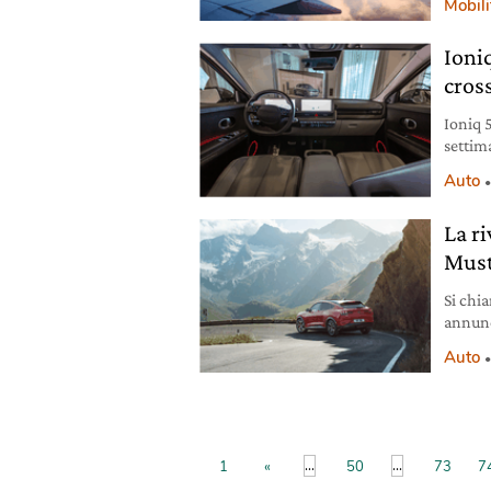
Mobili
Ioniq
cros
Ioniq 5
settima
ricari
Auto
La ri
Must
Si chi
annunc
prova e
Auto
...
...
1
«
50
73
7