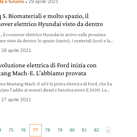
tà e turismo
29 aprile 2021
 5. Biomateriali e molto spazio, il
sover elettrico Hyundai visto da dentro
, il crossover elettrico Hyundai in arrivo nelle prossime
ne visto da dentro: lo spazio (tanto), i materiali (eco) e la
ca (superveloce). Ecco le prime impressioni.
28 aprile 2021
voluzione elettrica di Ford inizia con
ang Mach-E. L’abbiamo provata
ama Mustang Mach-E ed è la prima elettrica di Ford, che ha
iato l’addio ai motori diesel e benzina entro il 2030. La
 tutti i dettagli.
27 aprile 2021
...
4
75
76
77
78
79
80
81
82