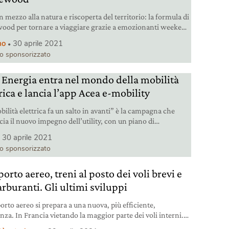
n mezzo alla natura e riscoperta del territorio: la formula di
ood per tornare a viaggiare grazie a emozionanti weekend
a.
mo
30 aprile 2021
lo sponsorizzato
 Energia entra nel mondo della mobilità
rica e lancia l’app Acea e-mobility
ilità elettrica fa un salto in avanti” è la campagna che
ia il nuovo impegno dell’utility, con un piano di
imenti da 29 milioni.
30 aprile 2021
lo sponsorizzato
orto aereo, treni al posto dei voli brevi e
arburanti. Gli ultimi sviluppi
porto aereo si prepara a una nuova, più efficiente,
nza. In Francia vietando la maggior parte dei voli interni.
sa con il ricorso ai biocarburanti.