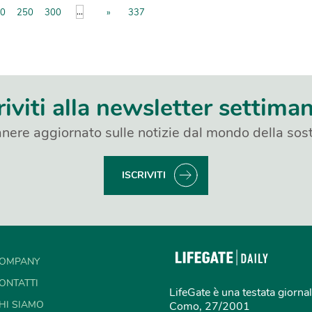
...
0
250
300
»
337
riviti alla newsletter settima
nere aggiornato sulle notizie dal mondo della sost
ISCRIVITI
OMPANY
ONTATTI
LifeGate è una testata giornal
HI SIAMO
Como, 27/2001