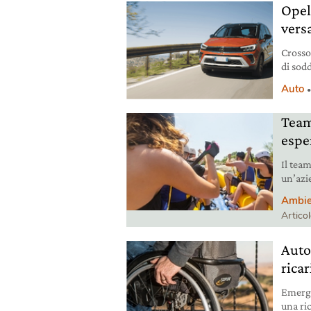
Opel
versa
Crosso
di sodd
Opel C
Auto
Team
espe
Il tea
un’azi
quelli
Ambie
Artico
Auto 
rica
Emerge
una ric