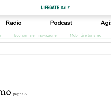
Radio
Podcast
Agi
a
Economia e innovazione
Mobilità e turismo
smo
pagina 77