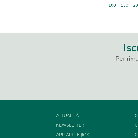
100
150
20
Isc
Per rima
ATTUALITÀ
C
NEWSLETTER
C
APP APPLE (IOS)
C