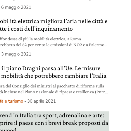
ilisti con disabilità.
6 maggio 2021
bilità elettrica migliora l’aria nelle città e
tte i costi dell’inquinamento
iffondesse di più la mobilità elettrica, a Roma
rebbero del 62 per cento le emissioni di NO2 e a Palermo
 per cento quelle di Pm10.
3 maggio 2021
, il piano Draghi passa all’Ue. Le misure
a mobilità che potrebbero cambiare l’Italia
era del Consiglio dei ministri al pacchetto di riforme sulla
à incluse nel Piano nazionale di ripresa e resilienza (Pnrr).
ete ferroviaria alla mobilità elettrica, passando per
tà e turismo
30 aprile 2021
eno. I punti caldi.
nd in Italia tra sport, adrenalina e arte:
prire il paese con i brevi break proposti da
rewood