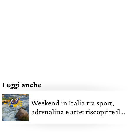
Leggi anche
Weekend in Italia tra sport,
adrenalina e arte: riscoprire il
paese con i brevi break proposti
da Sharewood